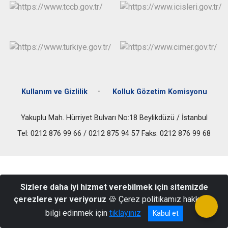
Çatalca
Şile
Esenyurt
Esenler
Silivri
Sancaktepe
Eyüpsultan
Şişli
Sultangazi
Kullanım ve Gizlilik
Kolluk Gözetim Komisyonu
Yakuplu Mah. Hürriyet Bulvarı No:18 Beylikdüzü / İstanbul
Tel: 0212 876 99 66 / 0212 875 94 57 Faks: 0212 876 99 68
Sizlere daha iyi hizmet verebilmek için sitemizde
çerezlere yer veriyoruz
🍪 Çerez politikamız hakkında
bilgi edinmek için
tıklayınız
Kabul et