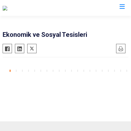
İstanbul
Ekonomik ve Sosyal Tesisleri
Adalar
Fatih
Sultanbeyli
Avcılar
Gaziosmanpaşa
Tuzla
Bağcılar
Güngören
Ümraniye
Bahçelievler
Kadıköy
Üsküdar
Bakırköy
Kağıthane
Zeytinburnu
Bayrampaşa
Kartal
Arnavutköy
Beşiktaş
Küçükçekmece
Ataşehir
Beykoz
Maltepe
Başakşehir
Beyoğlu
Pendik
Beylikdüzü
Büyükçekmece
Sarıyer
Çekmeköy