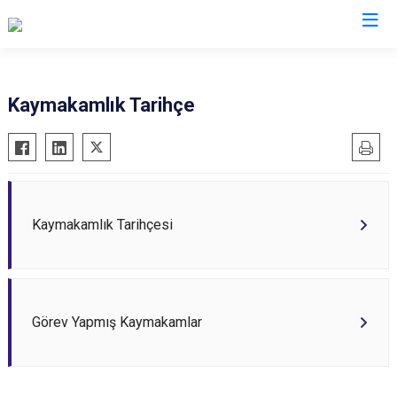
İstanbul
Kaymakamlık Tarihçe
Adalar
Fatih
Sultanbeyli
Avcılar
Gaziosmanpaşa
Tuzla
Bağcılar
Güngören
Ümraniye
Bahçelievler
Kadıköy
Üsküdar
Kaymakamlık Tarihçesi
Bakırköy
Kağıthane
Zeytinburnu
Bayrampaşa
Kartal
Arnavutköy
Beşiktaş
Küçükçekmece
Ataşehir
Görev Yapmış Kaymakamlar
Beykoz
Maltepe
Başakşehir
Beyoğlu
Pendik
Beylikdüzü
Büyükçekmece
Sarıyer
Çekmeköy