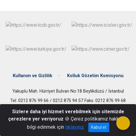
Çatalca
Şile
Esenyurt
Esenler
Silivri
Sancaktepe
Eyüpsultan
Şişli
Sultangazi
Kullanım ve Gizlilik
Kolluk Gözetim Komisyonu
Yakuplu Mah. Hürriyet Bulvarı No:18 Beylikdüzü / İstanbul
Tel: 0212 876 99 66 / 0212 875 94 57 Faks: 0212 876 99 68
Sizlere daha iyi hizmet verebilmek için sitemizde
çerezlere yer veriyoruz
🍪 Çerez politikamız hakkında
bilgi edinmek için
tıklayınız
Kabul et