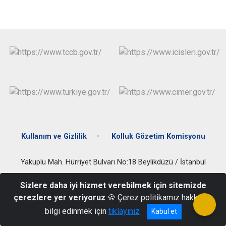
Çatalca
Şile
Esenyurt
Esenler
Silivri
Sancaktepe
Eyüpsultan
Şişli
Sultangazi
Kullanım ve Gizlilik
Kolluk Gözetim Komisyonu
Yakuplu Mah. Hürriyet Bulvarı No:18 Beylikdüzü / İstanbul
Tel: 0212 876 99 66 / 0212 875 94 57 Faks: 0212 876 99 68
Sizlere daha iyi hizmet verebilmek için sitemizde
çerezlere yer veriyoruz
🍪 Çerez politikamız hakkında
bilgi edinmek için
tıklayınız
Kabul et